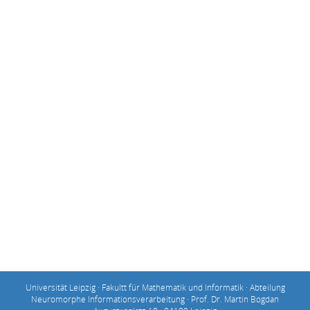
Universität Leipzig · Fakultt für Mathematik und Informatik · Abteilung
Neuromorphe Informationsverarbeitung · Prof. Dr. Martin Bogdan