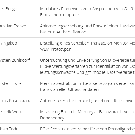
ves Bugge
Modulares Framework zum Ansprechen von Geräte
Einplatinencomputer
ristian Franke
Anforderungserhebung und Entwurf einer Hardware
basierte Authentifikation
vin Jakob
Erstellung eines verteilten Transaction Monitor Mo
WLM Prototypen
rsten Zühlsdorf
Untersuchung und Erweiterung von Bildverarbeitu
Bildverwertungsverfahren zur Identifikation von Ob
leistungsschwache und ggf. moblie Datenverarbei
rsten Elsner
Merkmalsextraktion mittels selbstorganisierter Ka
transkranieller Ultraschalldaten
bias Rosenkranz
Arithmetikkern für ein konfigurierbares Rechenwe
ederik Weber
Measuring Episodic Memory at Behavioral Level i
Dependency
bian Todt
PCIe-Schnittstellentreiber für einen Reconfigurabe