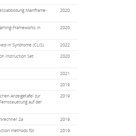
zessabbildung Mainframe-
2020
earning-Frameworks in
2020
cked-In Syndrome (CLIS)
2022
on Instruction Set
2020
2021
2019
chen Anzeigetafel zur
2019
Fernsteuerung auf der
nirechner 2a
2019
iction methods for
2019