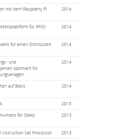
n mit dem Raspberry PI
2014
testplattform für RFID-
2014
dells für einen Distributed
2014
ngs- und
2014
jekten optimiert für
tungsanlagen
rten auf Basis
2014
rk
2013
n Humans for Sleep
2013
l Instruction Set Processor
2013