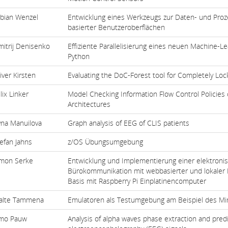
bian Wenzel
Entwicklung eines Werkzeugs zur Daten- und Pro
basierter Benutzeroberflächen
itrij Denisenko
Effiziente Parallelisierung eines neuen Machine-L
Python
iver Kirsten
Evaluating the DoC-Forest tool for Completely Lo
lix Linker
Model Checking Information Flow Control Policies 
Architectures
yna Manuilova
Graph analysis of EEG of CLIS patients
efan Jahns
z/OS Übungsumgebung
imon Serke
Entwicklung und Implementierung einer elektronis
Bürokommunikation mit webbasierter und lokaler 
Basis mit Raspberry Pi Einplatinencomputer
alte Tammena
Emulatoren als Testumgebung am Beispiel des Mi
imo Pauw
Analysis of alpha waves phase extraction and pred