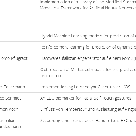
Implementation of a Library of the Modified Stocha
Model in a Framework for Artificial Neural Network
Hybrid Machine Learning models for prediction of
Reinforcement learning for prediction of dynamic 
lomo Pflugradt
Hardwarezufallszahlengenerator auf einem Fomu 
Optimisation of ML-based models for the predicti
production
l Tellermann
Implementierung Letsencrypt Client unter z/OS
co Schmidt
An EEG biomarker for Facial Self Touch gestures?
imon Koch
Einfluss von Temperatur und Auslastung auf Ringos
ximilian
Steuerung einer künstlichen Hand mittels EEG un
undesmann