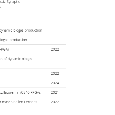
stic Synaptic
s
 dynamic biogas production
biogas production
(FPGA)
2022
on of dynamic biogas
2022
2024
zillatoren in iCE40 FPGAs
2021
d maschinellen Lernens
2022