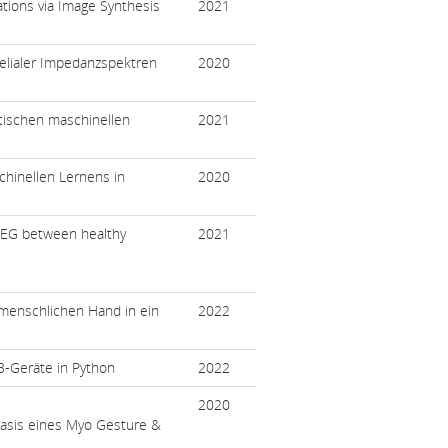
tions via Image Synthesis
2021
elialer Impedanzspektren
2020
stischen maschinellen
2021
schinellen Lernens in
2020
EEG between healthy
2021
 menschlichen Hand in ein
2022
B-Geräte in Python
2022
2020
asis eines Myo Gesture &