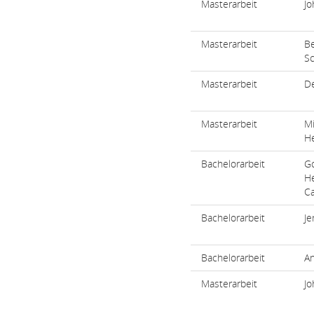
Masterarbeit
Jo
Masterarbeit
B
Sc
Masterarbeit
De
Masterarbeit
Mi
H
Bachelorarbeit
Go
H
Ca
Bachelorarbeit
Je
Bachelorarbeit
An
Masterarbeit
Jo