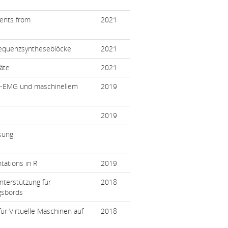
ments from
2021
Frequenzsyntheseblöcke
2021
äte
2021
n-EMG und maschinellem
2019
2019
sung
tations in R
2019
nterstützung für
2018
gsbords
ür Virtuelle Maschinen auf
2018