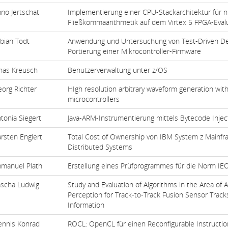
no Jertschat
Implementierung einer CPU-Stackarchitektur für 
Fließkommaarithmetik auf dem Virtex 5 FPGA-Eval
bian Todt
Anwendung und Untersuchung von Test-Driven De
Portierung einer Mikrocontroller-Firmware
nas Kreusch
Benutzerverwaltung unter z/OS
org Richter
HIgh resolution arbitrary waveform generation with
microcontrollers
tonia Siegert
Java-ARM-Instrumentierung mittels Bytecode Injec
rsten Englert
Total Cost of Ownership von IBM System z Mainfr
Distributed Systems
manuel Plath
Erstellung eines Prüfprogrammes für die Norm IE
scha Ludwig
Study and Evaluation of Algorithms in the Area of
Perception for Track-to-Track Fusion Sensor Track
Information
ennis Konrad
ROCL: OpenCL für einen Reconfigurable Instructio