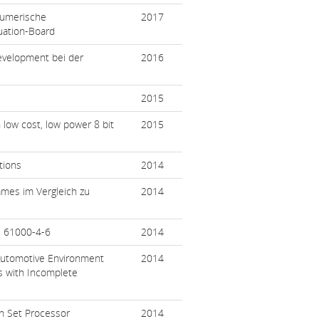
numerische
2017
uation-Board
velopment bei der
2016
2015
 low cost, low power 8 bit
2015
tions
2014
ames im Vergleich zu
2014
C 61000-4-6
2014
 Automotive Environment
2014
s with Incomplete
n Set Processor
2014