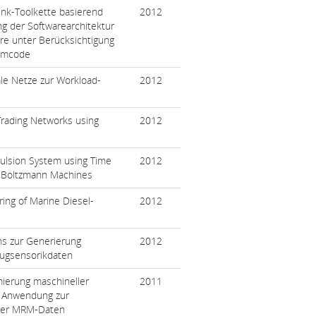
Link-Toolkette basierend
2012
g der Softwarearchitektur
re unter Berücksichtigung
ammcode
le Netze zur Workload-
2012
Trading Networks using
2012
opulsion System using Time
2012
d Boltzmann Machines
ing of Marine Diesel-
2012
ns zur Generierung
2012
eugsensorikdaten
mierung maschineller
2011
d Anwendung zur
rter MRM-Daten