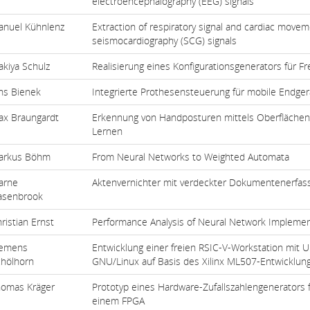
electroencephalography (EEG) signals
anuel Kühnlenz
Extraction of respiratory signal and cardiac move
seismocardiography (SCG) signals
kiya Schulz
Realisierung eines Konfigurationsgenerators für 
ns Bienek
Integrierte Prothesensteuerung für mobile Endger
ax Braungardt
Erkennung von Handposturen mittels Oberfläche
Lernen
arkus Böhm
From Neural Networks to Weighted Automata
arne
Aktenvernichter mit verdeckter Dokumentenerfas
asenbrook
ristian Ernst
Performance Analysis of Neural Network Implemen
lemens
Entwicklung einer freien RSIC-V-Workstation mit U
hölhorn
GNU/Linux auf Basis des Xilinx ML507-Entwicklun
homas Kräger
Prototyp eines Hardware-Zufallszahlengenerators f
einem FPGA