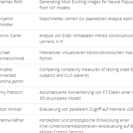
hannes Roth
Generating Most Exciting Images for Neural Popula
from NIF models
enjamin
Maschinelles Lernen zur paarweisen Analyse epith
hindler
nnis Carrer
Analyse von Era5- Klimadaten mittels konstruktivi
Lernens in R
chael
Interaktives Visualisieren konstruktivistischen ma
ermelschmidt
Python
nzález
Comparing complexity measures of resting state 
ernández
subjects and CLIS patients
rolina Jazmin
nny Pretzsch
Automatisierte Konvertierung von CT-Daten einer
3D-druckbares Modell
ton Winkler
Evaluierung von parallelem Zugriff auf mehrere US
hanna Hafner
Konzeption und prototypische Entwicklung einer
Knie-/Unterschenkelprothesen-Ansteuerung auf B
Motion Control Sensors