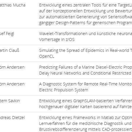
atthias Mucha
Entwicklung eines zentralen Tools für eine Target
auf der konzeptionellen Entwicklung und Bewertun
zur automatisierten Generierung von Seriensoftwa
gängiger Design-Patterns für generischen Progr
sef Feigl
Wavelet-Transformationen und künstliche neurona
Vorhersage in z/OS
rtin Clauß
Simulating the Spread of Epidemics in Real-world 
OpenCL
örn Andersen
Predicting Failures of a Marine Diesel-Electric Pr
Delay Neural Networks and Conditional Restricte
örn Andersen
A Diagnostic System for Remote Real-Time Monitor
Electric Propulsion System
tem Savkin
Entwicklung eines GraphSLAM-basierten Verfahre
hochgenauer digitaler Karten basierend auf Fahrz
dreas Dietzel
Entwicklung eines Frameworks in Matlab zur Opti
Lernverfahren für die medizinische Diagnostik un
Brustkrebsdifferenzierung mittels CAD-prozessie