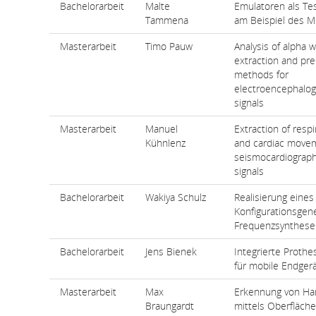
Bachelorarbeit
Malte
Emulatoren als T
Tammena
am Beispiel des M
Masterarbeit
Timo Pauw
Analysis of alpha 
extraction and pre
methods for
electroencephalog
signals
Masterarbeit
Manuel
Extraction of respi
Kühnlenz
and cardiac move
seismocardiograph
signals
Bachelorarbeit
Wakiya Schulz
Realisierung eines
Konfigurationsgene
Frequenzsynthese
Bachelorarbeit
Jens Bienek
Integrierte Proth
für mobile Endger
Masterarbeit
Max
Erkennung von Ha
Braungardt
mittels Oberfläc