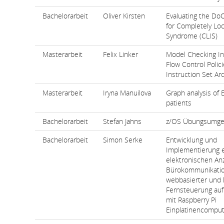
Bachelorarbeit
Oliver Kirsten
Evaluating the DoC
for Completely Lo
Syndrome (CLIS)
Masterarbeit
Felix Linker
Model Checking In
Flow Control Polic
Instruction Set Ar
Masterarbeit
Iryna Manuilova
Graph analysis of 
patients
Bachelorarbeit
Stefan Jahns
z/OS Übungsumg
Bachelorarbeit
Simon Serke
Entwicklung und
Implementierung e
elektronischen Anz
Bürokommunikatio
webbasierter und 
Fernsteuerung auf
mit Raspberry Pi
Einplatinencompu