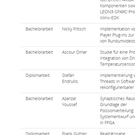
Komponenten sow
LEON3-SPARC-Pro
Xilinx-EDK
Bachelorarbeit
Nicky Fritsch
Implementation v
Player Plug-ins zu
von Rundumvideo
Bachelorarbeit
Ascour Omar
Studie für eine Pr
Integration von D
Temperatursenso
Diplomarbeit
Stefan
Implementierung v
Endrullis
Threads in Softwa
rekonfigurierbare
Bachelorarbeit
Azanzar
Synaptisches Raus
Youssef
Grundlage der
Poissonverteilung:
Systementwurf und
in FPGA
Diplomarbeit
Frank Güttler
Realitätsnahe