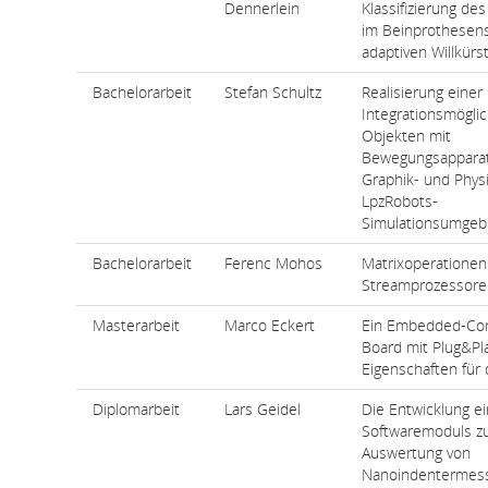
Dennerlein
Klassifizierung de
im Beinprothesens
adaptiven Willkür
Bachelorarbeit
Stefan Schultz
Realisierung einer
Integrationsmöglic
Objekten mit
Bewegungsapparat
Graphik- und Phys
LpzRobots-
Simulationsumge
Bachelorarbeit
Ferenc Mohos
Matrixoperationen
Streamprozessore
Masterarbeit
Marco Eckert
Ein Embedded-Cont
Board mit Plug&Pl
Eigenschaften für 
Diplomarbeit
Lars Geidel
Die Entwicklung e
Softwaremoduls z
Auswertung von
Nanoindentermes