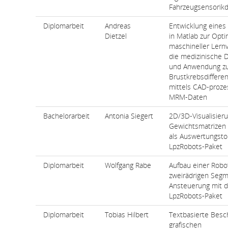
Fahrzeugsensorik
Diplomarbeit
Andreas
Entwicklung eine
Dietzel
in Matlab zur Opt
maschineller Lernv
die medizinische D
und Anwendung z
Brustkrebsdiffere
mittels CAD-proze
MRM-Daten
Bachelorarbeit
Antonia Siegert
2D/3D-Visualisier
Gewichtsmatrizen 
als Auswertungstoo
LpzRobots-Paket
Diplomarbeit
Wolfgang Rabe
Aufbau einer Robo
zweirädrigen Seg
Ansteuerung mit 
LpzRobots-Paket
Diplomarbeit
Tobias Hilbert
Textbasierte Besc
grafischen