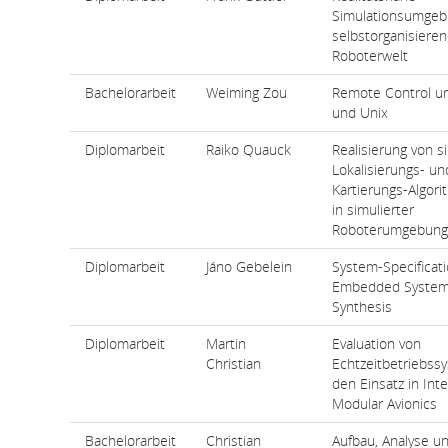
Simulationsumgeb
selbstorganisiere
Roboterwelt
Bachelorarbeit
Weiming Zou
Remote Control u
und Unix
Diplomarbeit
Raiko Quauck
Realisierung von s
Lokalisierungs- un
Kartierungs-Algor
in simulierter
Roboterumgebung
Diplomarbeit
Jáno Gebelein
System-Specificati
Embedded Systems 
Synthesis
Diplomarbeit
Martin
Evaluation von
Christian
Echtzeitbetriebss
den Einsatz in Int
Modular Avionics
Bachelorarbeit
Christian
Aufbau, Analyse u