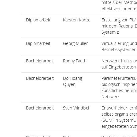
mittels der Metho
effektiven Indente
Diplomarbeit
Karsten Kunze
Erstellung von PL/1
mit dem Rational 
System z
Diplomarbeit
Georg Müller
Virtualisierung un
Betriebssystemen
Bachelorarbeit
Ronny Fauth
Netzwerk-Intrusio
auf Eingebettete
Bachelorarbeit
Do Hoang
Parameteruntersuc
Quyen
biologisch inspirie
künstliches neuro
Netzwerk
Bachelorarbeit
Sven Windisch
Entwurf einer lern
selbst-organisier
(SOM) in SystemC
eingebetteten Sy