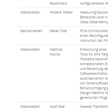
Rosenkranz
konfigurierbares 
Masterarbeit
Frederik Weber
Measuring Episod
Behavioral Level i
Sleep Dependenc
Bachelorarbeit
Fabian Todt
PCIe-Schnittstellen
einen Reconfigura
Instruction Set Pr
Masterarbeit
Matthias
Entwicklung eines 
Mucha
Tools für eine Targ
Toolkette basieren
konzeptionellen E
und Bewertung de
Softwarearchitektu
automatisierten G
von Seriensoftwar
Berücksichtigung 
Design-Patterns fü
generischen Pro
Diplomarbeit
Josef Feigl
Wavelet-Transfor