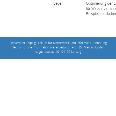
Beyerl
Optimierung der L
für Webserver anh
Beispielinstallation
Universität Leipzig · Fakultt für Mathematik und Informatik · Abteilung
Neuromorphe Informationsverarbeitung · Prof. Dr. Martin Bogdan
Augustusplatz 10 · 04109 Leipzig