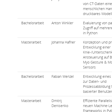
von CT-Daten eine
menschlichen Hand
druckbares Modell
Bachelorarbeit
Anton Winkler
Evaluierung von pa
Zugriff auf mehre
in Python
Masterarbeit
Johanna Hafner
Konzeption und pr
Entwicklung einer
Knie-/Unterschen
Ansteuerung auf B
Myo Gesture & Mo
Sensors
Bachelorarbeit
Fabian Wenzel
Entwicklung eines
zur Daten- und
Prozessabbildung 
basierter Benutze
Masterarbeit
Dmitrij
Effiziente Parallel
Denisenko
neuen Machine-Le
Frameworks in Py