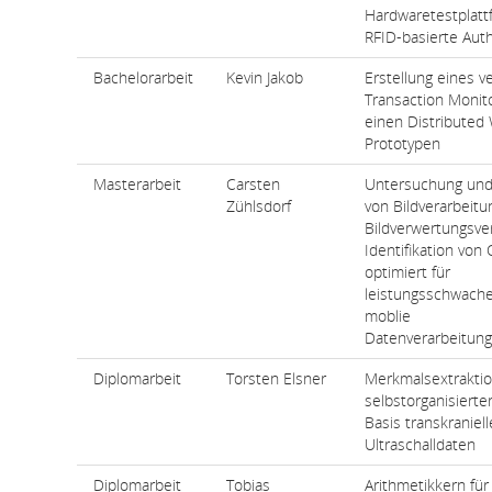
Hardwaretestplatt
RFID-basierte Auth
Bachelorarbeit
Kevin Jakob
Erstellung eines ve
Transaction Monito
einen Distribute
Prototypen
Masterarbeit
Carsten
Untersuchung und
Zühlsdorf
von Bildverarbeitu
Bildverwertungsve
Identifikation von
optimiert für
leistungsschwache
moblie
Datenverarbeitun
Diplomarbeit
Torsten Elsner
Merkmalsextraktio
selbstorganisierte
Basis transkraniell
Ultraschalldaten
Diplomarbeit
Tobias
Arithmetikkern für