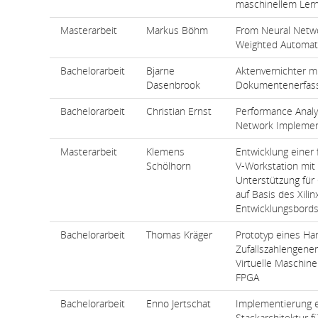
maschinellem Ler
Masterarbeit
Markus Böhm
From Neural Netw
Weighted Automat
Bachelorarbeit
Bjarne
Aktenvernichter m
Dasenbrook
Dokumentenerfas
Bachelorarbeit
Christian Ernst
Performance Analy
Network Implement
Masterarbeit
Klemens
Entwicklung einer 
Schölhorn
V-Workstation mit
Unterstützung für
auf Basis des Xili
Entwicklungsbord
Bachelorarbeit
Thomas Kräger
Prototyp eines Ha
Zufallszahlengener
Virtuelle Maschin
FPGA
Bachelorarbeit
Enno Jertschat
Implementierung 
Stackarchitektur f