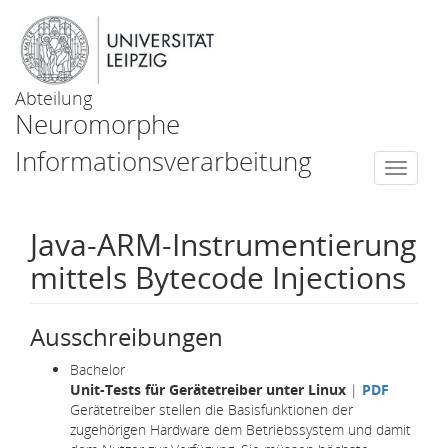
Abteilung
Neuromorphe
Informationsverarbeitung
Togg
navi
Java-ARM-Instrumentierung
mittels Bytecode Injections
Ausschreibungen
Bachelor
Unit-Tests für Gerätetreiber unter Linux
|
PDF
Gerätetreiber stellen die Basisfunktionen der
zugehörigen Hardware dem Betriebssystem und damit