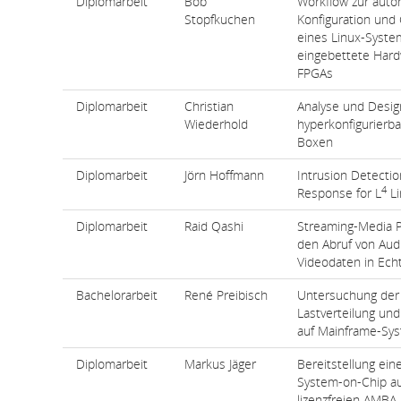
Diplomarbeit
Bob
Workflow zur auto
Stopfkuchen
Konfiguration und
eines Linux-Syste
eingebettete Hard
FPGAs
Diplomarbeit
Christian
Analyse und Desig
Wiederhold
hyperkonfigurierba
Boxen
Diplomarbeit
Jörn Hoffmann
Intrusion Detecti
4
Response for L
Li
Diplomarbeit
Raid Qashi
Streaming-Media P
den Abruf von Aud
Videodaten in Echt
Bachelorarbeit
René Preibisch
Untersuchung der
Lastverteilung und
auf Mainframe-Sy
Diplomarbeit
Markus Jäger
Bereitstellung ei
System-on-Chip a
lizenzfreien AMBA 