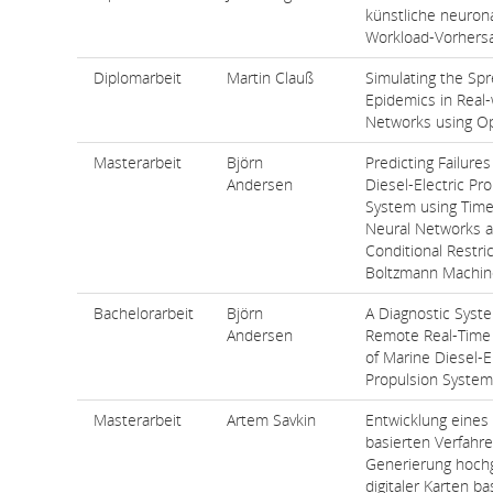
künstliche neuron
Workload-Vorhersa
Diplomarbeit
Martin Clauß
Simulating the Spr
Epidemics in Real-
Networks using O
Masterarbeit
Björn
Predicting Failures
Andersen
Diesel-Electric Pr
System using Time
Neural Networks 
Conditional Restri
Boltzmann Machin
Bachelorarbeit
Björn
A Diagnostic Syste
Andersen
Remote Real-Time
of Marine Diesel-E
Propulsion System
Masterarbeit
Artem Savkin
Entwicklung eine
basierten Verfahre
Generierung hoch
digitaler Karten ba