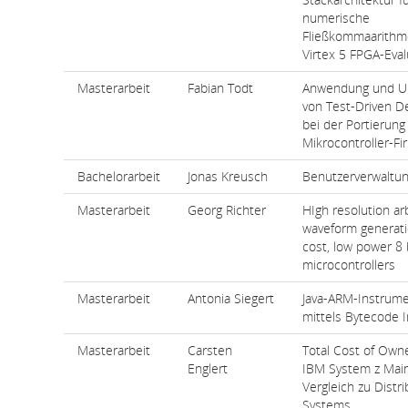
numerische
Fließkommaarithm
Virtex 5 FPGA-Eva
Masterarbeit
Fabian Todt
Anwendung und U
von Test-Driven 
bei der Portierung
Mikrocontroller-F
Bachelorarbeit
Jonas Kreusch
Benutzerverwaltun
Masterarbeit
Georg Richter
HIgh resolution arb
waveform generati
cost, low power 8 
microcontrollers
Masterarbeit
Antonia Siegert
Java-ARM-Instrume
mittels Bytecode I
Masterarbeit
Carsten
Total Cost of Own
Englert
IBM System z Mai
Vergleich zu Distr
Systems