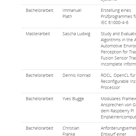
Bachelorarbeit
Immanuel
Erstellung eines
Plath
Prüfprogrammes f
IEC 61000-4-6
Masterarbeit
Sascha Ludwig
Study and Evaluati
Algorithms in the 
Automotive Envir
Perception for Tra
Fusion Sensor Tra
Incomplete Inform
Bachelorarbeit
Dennis Konrad
ROCL: OpenCL für
Reconfigurable Ins
Processor
Bachelorarbeit
Yves Bugge
Modulares Frame
Ansprechen von G
dem Raspberry PI
Einplatinencompu
Bachelorarbeit
Christian
Anforderungserhe
Franke
Entwurf einer