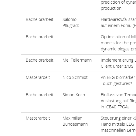
prediction of dyna
production
Bachelorarbeit
Salomo
Hardwarezufallsza
Pflugradt
auf einem Fomu (
Bachelorarbeit
Optimisation of M
models for the pre
dynamic biogas pr
Bachelorarbeit
Mel Tellermann
Implementierung 
Client unter z/OS
Masterarbeit
Nico Schmidt
An EEG biomarker f
Touch gestures?
Bachelorarbeit
Simon Koch
Einfluss von Temp
Auslastung auf Rin
in iCE40 FPGAs
Masterarbeit
Maximilian
Steuerung einer k
Bundesmann
Hand mittels EEG
maschinellen Ler