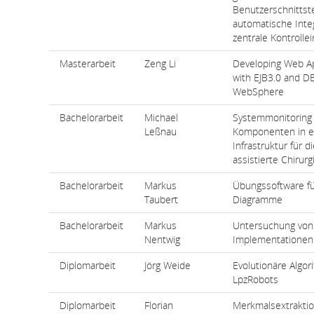
Benutzerschnittst
automatische Integ
zentrale Kontrolle
Masterarbeit
Zeng Li
Developing Web Ap
with EJB3.0 and D
WebSphere
Bachelorarbeit
Michael
Systemmonitoring v
Leßnau
Komponenten in e
Infrastruktur für 
assistierte Chirurg
Bachelorarbeit
Markus
Übungssoftware fü
Taubert
Diagramme
Bachelorarbeit
Markus
Untersuchung vo
Nentwig
Implementationen
Diplomarbeit
Jörg Weide
Evolutionäre Algor
LpzRobots
Diplomarbeit
Florian
Merkmalsextrakti