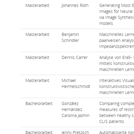
Masterarbeit
Johannes Roth
Generating Most E
Images for Neural
via Image Synthesi
models
Masterarbeit
Benjamin
Maschinelles Lern
Schindler
paarweisen Analyse
Impedanzspektre
Masterarbeit
Dennis Carrer
Analyse von Era5-
mittels konstrukti
maschinellen Lern
Masterarbeit
Michael
Interaktives Visual
Hermelschmidt
konstruktivistisch
maschinellen Lern
Bachelorarbeit
González
Comparing comple
Hernández
measures of resti
Carolina Jazmin
between healthy s
CLIS patients
Bachelorarbeit
Jenny Pretzsch
Automatisierte Ko