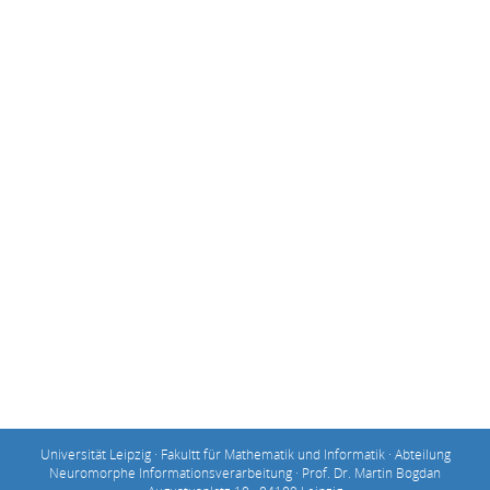
Universität Leipzig · Fakultt für Mathematik und Informatik · Abteilung
Neuromorphe Informationsverarbeitung · Prof. Dr. Martin Bogdan