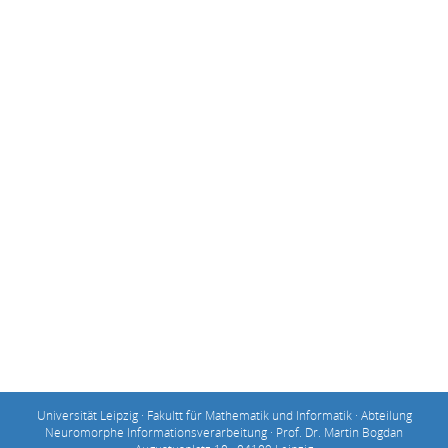
Universität Leipzig · Fakultt für Mathematik und Informatik · Abteilung
Neuromorphe Informationsverarbeitung · Prof. Dr. Martin Bogdan