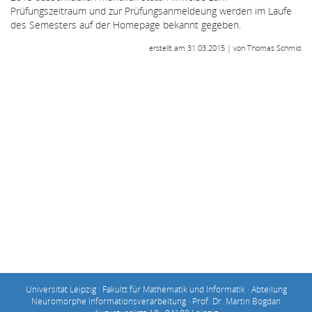
Prüfungszeitraum und zur Prüfungsanmeldeung werden im Laufe
des Semesters auf der Homepage bekannt gegeben.
erstellt am 31.03.2015 | von Thomas Schmid
Universität Leipzig · Fakultt für Mathematik und Informatik · Abteilung
Neuromorphe Informationsverarbeitung · Prof. Dr. Martin Bogdan