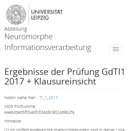
Abteilung
Neuromorphe
Informationsverarbeitung
Togg
navi
Ergebnisse der Prüfung GdTI1
2017 + Klausureinsicht
Noten siehe hier:
TI_1_2017
MD5 Prüfsumme:
eaa9dded5f054bfc834b8c9024d9b2fa
Hinweise:
(1) Im Vorfeld eingereichte Krankschreibungen sind in dieser Liste