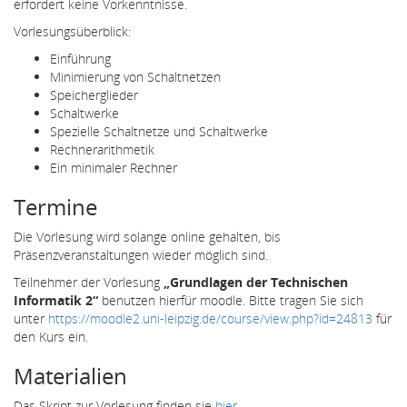
erfordert keine Vorkenntnisse.
Vorlesungsüberblick:
Einführung
Minimierung von Schaltnetzen
Speicherglieder
Schaltwerke
Spezielle Schaltnetze und Schaltwerke
Rechnerarithmetik
Ein minimaler Rechner
Termine
Die Vorlesung wird solange online gehalten, bis
Präsenzveranstaltungen wieder möglich sind.
Teilnehmer der Vorlesung
„Grundlagen der Technischen
Informatik 2“
benutzen hierfür moodle. Bitte tragen Sie sich
unter
https://moodle2.uni-leipzig.de/course/view.php?id=24813
für
den Kurs ein.
Materialien
Das Skript zur Vorlesung finden sie
hier
.