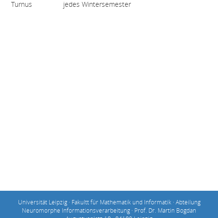
Turnus
jedes Wintersemester
Universität Leipzig · Fakultt für Mathematik und Informatik · Abteilung
Neuromorphe Informationsverarbeitung · Prof. Dr. Martin Bogdan